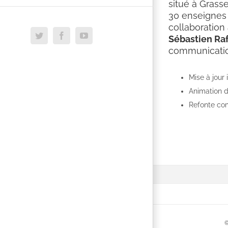
situé à Grass
30 enseignes 
collaboration
Twitter
Facebook
YouTube
Sébastien Ra
communicatio
Mise à jour 
Animation d
Refonte co
©