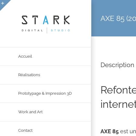
Passer
au
Bascule
AXE 85 (2
contenu
de
la
zone
de
la
Accueil
Description 
barre
coulissante
Réalisations
Refonte
Prototypage & Impression 3D
interne
Work and Art
AXE 85
est un
Contact